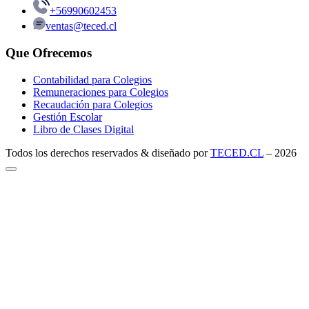
+56990602453
ventas@teced.cl
Que Ofrecemos
Contabilidad para Colegios
Remuneraciones para Colegios
Recaudación para Colegios
Gestión Escolar
Libro de Clases Digital
Todos los derechos reservados & diseñado por
TECED.CL
–
2026