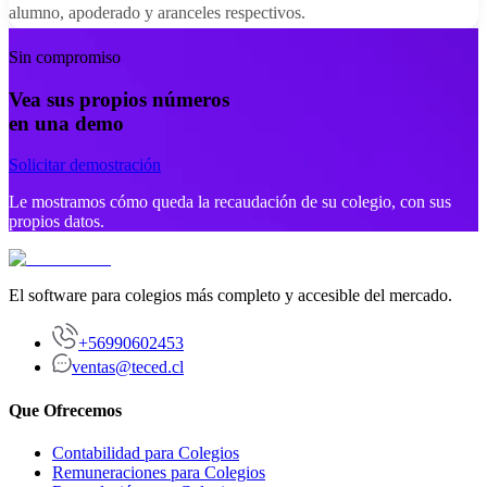
alumno, apoderado y aranceles respectivos.
Sin compromiso
Vea sus propios números
en una demo
Solicitar demostración
Le mostramos cómo queda la recaudación de su colegio, con sus
propios datos.
El software para colegios más completo y accesible del mercado.
+56990602453
ventas@teced.cl
Que Ofrecemos
Contabilidad para Colegios
Remuneraciones para Colegios