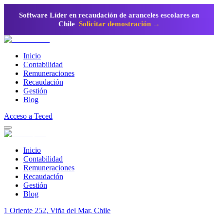
Software Líder en recaudación de aranceles escolares en
Chile
Solicitar demostración →
Inicio
Contabilidad
Remuneraciones
Recaudación
Gestión
Blog
Acceso a Teced
Inicio
Contabilidad
Remuneraciones
Recaudación
Gestión
Blog
1 Oriente 252, Viña del Mar, Chile