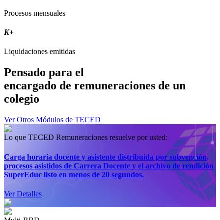
Procesos mensuales
K
+
Liquidaciones emitidas
Pensado para el
encargado de remuneraciones
de un
colegio
Ver Otros Módulos de TECED
Lo que TECED Remuneraciones resuelve por usted:
Carga horaria docente y asistente distribuida por subvención,
procesos asistidos de Carrera Docente y el archivo de rendición
SuperEduc listo en menos de 20 segundos.
Ver Detalles