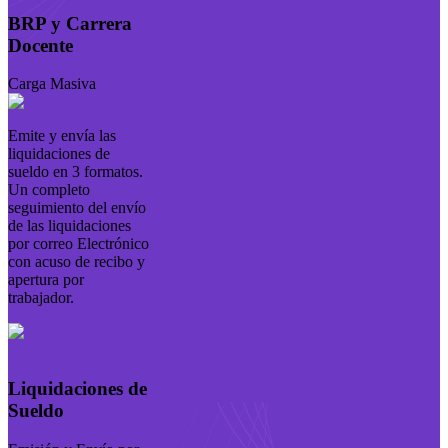
BRP y Carrera
Docente
Carga Masiva
Emite y envía las
liquidaciones de
sueldo en 3 formatos.
Un completo
seguimiento del envío
de las liquidaciones
por correo Electrónico
con acuso de recibo y
apertura por
trabajador.
Liquidaciones de
Sueldo