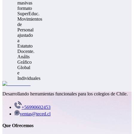
masivas
formato
SuperEduc.
Movimientos
de
Personal
ajustado
a
Estatuto
Docente.
Anális
Gráfico
Global
e
Individuales
Desarrollando herramientas funcionales para los colegios de Chile.
+56990602453
ventas@teced.cl
Que Ofrecemos