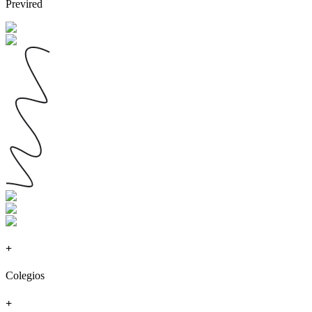
Previred
+
Colegios
+