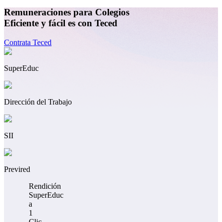
Remuneraciones para Colegios
Eficiente y fácil es con Teced
Contrata Teced
SuperEduc
Dirección del Trabajo
SII
Previred
Rendición
SuperEduc
a
1
Clic