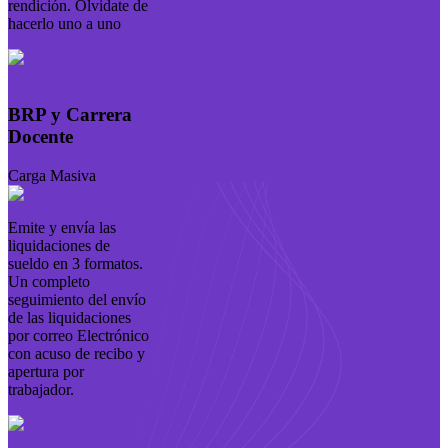
rendición. Ólvidate de
hacerlo uno a uno
BRP y Carrera
Docente
Carga Masiva
Emite y envía las
liquidaciones de
sueldo en 3 formatos.
Un completo
seguimiento del envío
de las liquidaciones
por correo Electrónico
con acuso de recibo y
apertura por
trabajador.