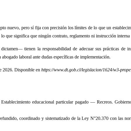
o nuevo, pero sí fija con precisión los límites de lo que un estableci
lo que significa que ningún contrato, reglamento ni instrucción interna
e dictamen— tienen la responsabilidad de adecuar sus prácticas de in
 un abogado laboral ante dudas específicas de implementación.
de 2026. Disponible en
https://www.dt.gob.cl/legislacion/1624/w3-prop
 Establecimiento educacional particular pagado — Recreos. Gobierno 
refundido, coordinado y sistematizado de la Ley N°20.370 con las no