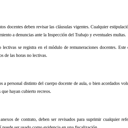
os docentes deben revisar las cláusulas vigentes. Cualquier estipulac
imiento a denuncias ante la Inspección del Trabajo y eventuales multas.
lectivas se registra en el módulo de remuneraciones docentes. Este d
s de las horas no lectivas.
os a personal distinto del cuerpo docente de aula, o bien acordados vo
s que hayan cubierto recreos.
 anexos de contrato, deben ser revisados para suprimir cualquier ref
sí puede ser usado como evidencia en una fiscalización.