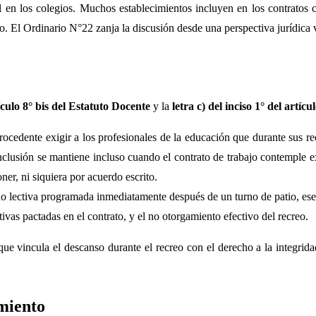
l en los colegios. Muchos establecimientos incluyen en los contratos cl
do. El Ordinario N°22 zanja la discusión desde una perspectiva jurídica 
ículo 8° bis del Estatuto Docente
y la
letra c) del inciso 1° del artí
ocedente exigir a los profesionales de la educación que durante sus rec
nclusión se mantiene incluso cuando el contrato de trabajo contemple 
ner, ni siquiera por acuerdo escrito.
no lectiva programada inmediatamente después de un turno de patio, ese
tivas pactadas en el contrato, y el no otorgamiento efectivo del recreo.
ue vincula el descanso durante el recreo con el derecho a la integridad
imiento