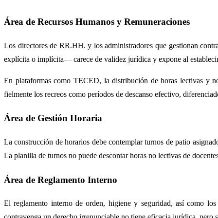
Área de Recursos Humanos y Remuneraciones
Los directores de RR.HH. y los administradores que gestionan contrat
explícita o implícita— carece de validez jurídica y expone al establec
En plataformas como TECED, la distribución de horas lectivas y no 
fielmente los recreos como períodos de descanso efectivo, diferenciado
Área de Gestión Horaria
La construcción de horarios debe contemplar turnos de patio asignad
La planilla de turnos no puede descontar horas no lectivas de docente
Área de Reglamento Interno
El reglamento interno de orden, higiene y seguridad, así como los
contravenga un derecho irrenunciable no tiene eficacia jurídica, pero 