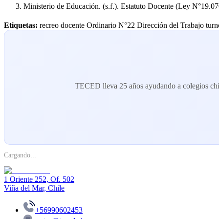
Ministerio de Educación. (s.f.). Estatuto Docente (Ley N°19.070
Etiquetas:
recreo docente
Ordinario N°22 Dirección del Trabajo
turn
TECED lleva 25 años ayudando a colegios chi
Cargando...
1 Oriente 252, Of. 502
Viña del Mar, Chile
+56990602453