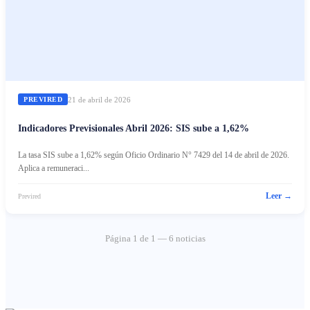
21 de abril de 2026
PREVIRED
Indicadores Previsionales Abril 2026: SIS sube a 1,62%
La tasa SIS sube a 1,62% según Oficio Ordinario N° 7429 del 14 de abril de 2026.
Aplica a remuneraci...
Leer →
Previred
Página
1
de
1
—
6
noticia
s